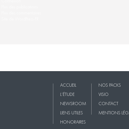
Connexion
Flux des publications
Flux des commentaires
Site de WordPress-FR
Nos Packs
VISIO
Contact
Mentions légales
ACCUEIL
NOS PACKS
L’ÉTUDE
VISIO
NEWSROOM
CONTACT
LIENS UTILES
MENTIONS LÉG
HONORAIRES