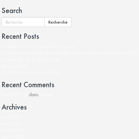
Search
Recherche
Recent Posts
Nouvelle loi sur la sortie de l’indivision
Cérémonie de remise des médailles du travail des récipiendaires 2024
Journée des droits des femmes
Interview RMC
Chambre des notaires de Paris
Recent Comments
DuckCTR CTR
dans
Accueil
Archives
avril 2026
mai 2025
mars 2025
janvier 2025