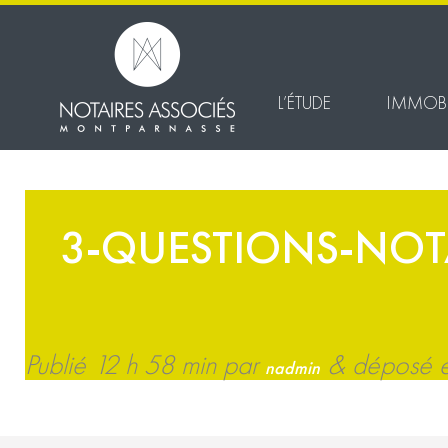
L’ÉTUDE
IMMOBI
3-QUESTIONS-NOT
Publié
12 h 58 min
par
&
déposé en
nadmin