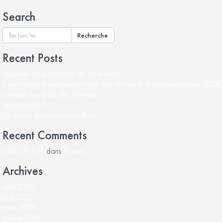
Search
Recherche
Recent Posts
Nouvelle loi sur la sortie de l’indivision
Cérémonie de remise des médailles du travail des récipiendaires 2024
Journée des droits des femmes
Interview RMC
Chambre des notaires de Paris
Recent Comments
DuckCTR CTR
dans
Accueil
Archives
avril 2026
mai 2025
mars 2025
janvier 2025