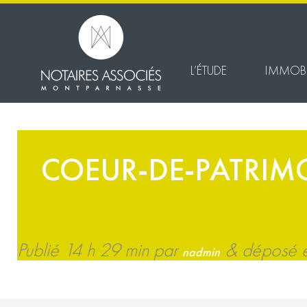
L’ÉTUDE
IMMOBI
COEUR-DE-PATRIM
Publié
14 h 29 min
par
&
déposé en
nadmin