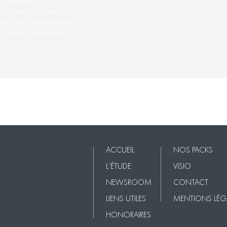
Connexion
Flux des publications
Flux des commentaires
Site de WordPress-FR
Nos Packs
VISIO
Contact
Mentions légales
ACCUEIL
NOS PACKS
L’ÉTUDE
VISIO
NEWSROOM
CONTACT
LIENS UTILES
MENTIONS LÉG
HONORAIRES