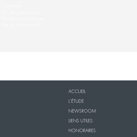
Connexion
Flux des publications
Flux des commentaires
Site de WordPress-FR
Nos Packs
VISIO
Contact
Mentions légales
ACCUEIL
L’ÉTUDE
NEWSROOM
LIENS UTILES
HONORAIRES