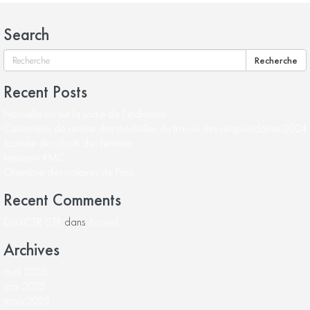
Search
Recherche
Recent Posts
Nouvelle loi sur la sortie de l’indivision
Cérémonie de remise des médailles du travail des récipiendaires 2024
Journée des droits des femmes
Interview RMC
Chambre des notaires de Paris
Recent Comments
DuckCTR CTR
dans
Accueil
Archives
avril 2026
mai 2025
mars 2025