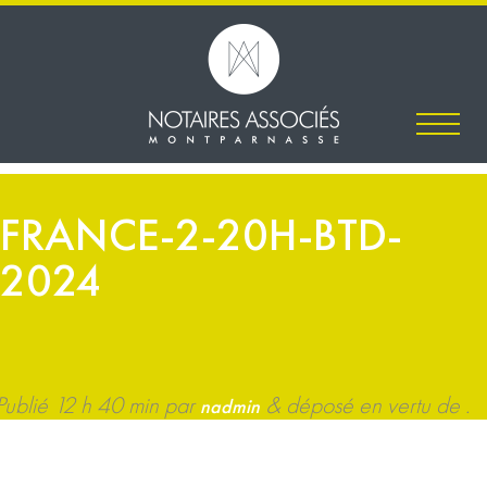
FRANCE-2-20H-BTD-
2024
Publié
12 h 40 min
par
&
déposé en vertu de .
nadmin