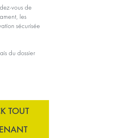
ndez-vous de
tament, les
vation sécurisée
is du dossier
K TOUT
ENANT