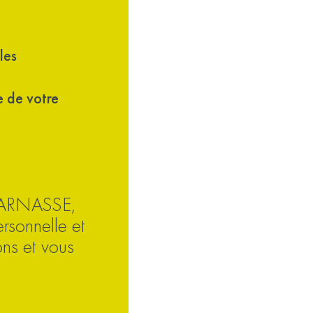
les
e de votre
ARNASSE,
rsonnelle et
ons et vous