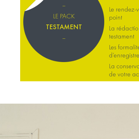
–
Le rendez-
LE PACK
point
TESTAMENT
La rédactio
testament
–
Les formalit
d’enregistr
La conserva
de votre ac