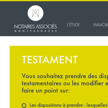
L’ÉTUDE
IMMOBI
TESTAMENT
Vous souhaitez prendre des dis
testamentaires ou les modifier 
faire un point sur:
Les dispositions à prendre : lesquelles