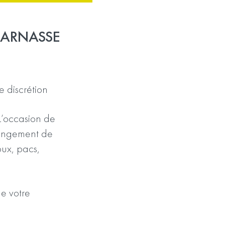
PARNASSE
e discrétion
 L’occasion de
changement de
ux, pacs,
e votre