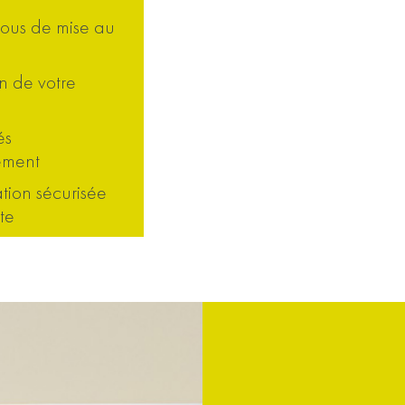
vous de mise au
n de votre
és
ement
tion sécurisée
te