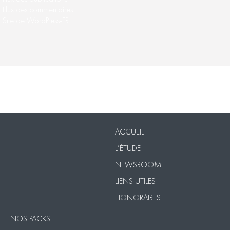
Flux des commentaires
Site de WordPress-FR
Nos Packs
VISIO
Contact
Mentions légales
ACCUEIL
L’ÉTUDE
NEWSROOM
LIENS UTILES
HONORAIRES
NOS PACKS