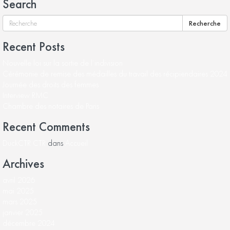
Search
Recherche
Recent Posts
Nouvelle loi sur la sortie de l’indivision
Cérémonie de remise des médailles du travail des récipiendaires 2024
Journée des droits des femmes
Interview RMC
Chambre des notaires de Paris
Recent Comments
DuckCTR CTR
dans
Accueil
Archives
avril 2026
mai 2025
mars 2025
janvier 2025
décembre 2024