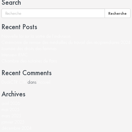
Search
Recherche
Recent Posts
Nouvelle loi sur la sortie de l’indivision
Cérémonie de remise des médailles du travail des récipiendaires 2024
Journée des droits des femmes
Interview RMC
Chambre des notaires de Paris
Recent Comments
DuckCTR CTR
dans
Accueil
Archives
avril 2026
mai 2025
mars 2025
janvier 2025
décembre 2024