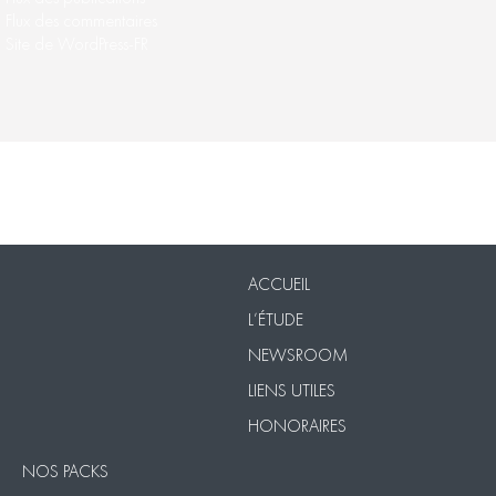
Flux des commentaires
Site de WordPress-FR
Nos Packs
VISIO
Contact
Mentions légales
ACCUEIL
L’ÉTUDE
NEWSROOM
LIENS UTILES
HONORAIRES
NOS PACKS