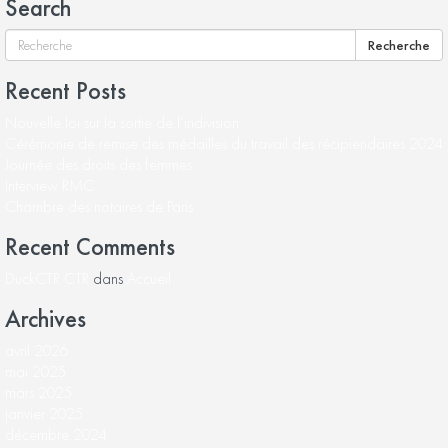
Search
Recherche
Recent Posts
Nouvelle loi sur la sortie de l’indivision
Cérémonie de remise des médailles du travail des récipiendaires 2024
Journée des droits des femmes
Interview RMC
Chambre des notaires de Paris
Recent Comments
DuckCTR CTR
dans
Accueil
Archives
avril 2026
mai 2025
mars 2025
janvier 2025
décembre 2024