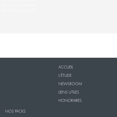
Flux des commentaires
Site de WordPress-FR
Nos Packs
VISIO
Contact
Mentions légales
ACCUEIL
L’ÉTUDE
NEWSROOM
LIENS UTILES
HONORAIRES
NOS PACKS