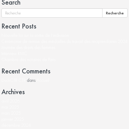
Search
Recherche
Recent Posts
Nouvelle loi sur la sortie de l’indivision
Cérémonie de remise des médailles du travail des récipiendaires 2024
Journée des droits des femmes
Interview RMC
Chambre des notaires de Paris
Recent Comments
DuckCTR CTR
dans
Accueil
Archives
avril 2026
mai 2025
mars 2025
janvier 2025
décembre 2024