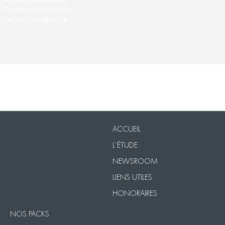
Flux des commentaires
Site de WordPress-FR
Nos Packs
VISIO
Contact
Mentions légales
ACCUEIL
L’ÉTUDE
NEWSROOM
LIENS UTILES
HONORAIRES
NOS PACKS