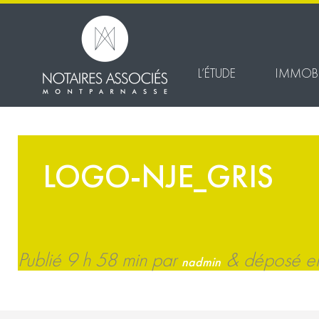
L’ÉTUDE
IMMOBI
LOGO-NJE_GRIS
Publié
9 h 58 min
par
&
déposé en 
nadmin