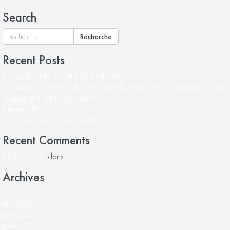
Search
Recherche
Recent Posts
Nouvelle loi sur la sortie de l’indivision
Cérémonie de remise des médailles du travail des récipiendaires 2024
Journée des droits des femmes
Interview RMC
Chambre des notaires de Paris
Recent Comments
DuckCTR CTR
dans
Accueil
Archives
avril 2026
mai 2025
mars 2025
janvier 2025