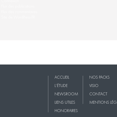
Connexion
Flux des publications
Flux des commentaires
Site de WordPress-FR
Nos Packs
VISIO
Contact
Mentions légales
ACCUEIL
NOS PACKS
L’ÉTUDE
VISIO
NEWSROOM
CONTACT
LIENS UTILES
MENTIONS LÉG
HONORAIRES