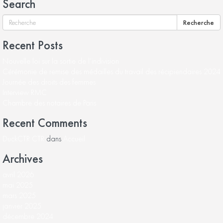
Search
Recherche
Recent Posts
Nouvelle loi sur la sortie de l’indivision
Cérémonie de remise des médailles du travail des récipiendaires 2024
Journée des droits des femmes
Interview RMC
Chambre des notaires de Paris
Recent Comments
DuckCTR CTR
dans
Accueil
Archives
avril 2026
mai 2025
mars 2025
janvier 2025
décembre 2024