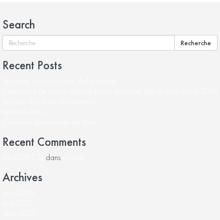
Search
Recherche
Recent Posts
Nouvelle loi sur la sortie de l’indivision
Cérémonie de remise des médailles du travail des récipiendaires 2024
Journée des droits des femmes
Interview RMC
Chambre des notaires de Paris
Recent Comments
DuckCTR CTR
dans
Accueil
Archives
avril 2026
mai 2025
mars 2025