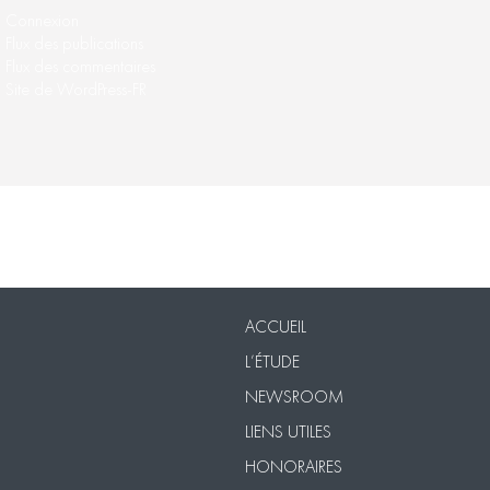
Connexion
Flux des publications
Flux des commentaires
Site de WordPress-FR
Nos Packs
VISIO
Contact
Mentions légales
ACCUEIL
L’ÉTUDE
NEWSROOM
LIENS UTILES
HONORAIRES