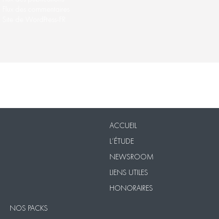
Flux des commentaires
Site de WordPress-FR
Nos Packs
VISIO
Contact
Mentions légales
ACCUEIL
L’ÉTUDE
NEWSROOM
LIENS UTILES
HONORAIRES
NOS PACKS