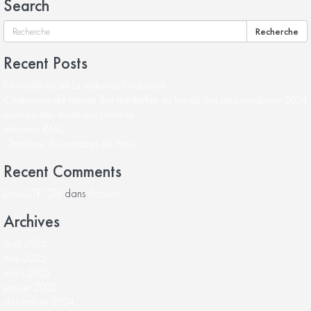
Search
Recherche
Recent Posts
Nouvelle loi sur la sortie de l’indivision
Cérémonie de remise des médailles du travail des récipiendaires 2024
Journée des droits des femmes
Interview RMC
Chambre des notaires de Paris
Recent Comments
DuckCTR CTR
dans
Accueil
Archives
avril 2026
mai 2025
mars 2025
janvier 2025
décembre 2024