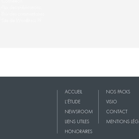
Connexion
Flux des publications
Flux des commentaires
Site de WordPress-FR
Nos Packs
VISIO
Contact
Mentions légales
ACCUEIL
NOS PACKS
L’ÉTUDE
VISIO
NEWSROOM
CONTACT
LIENS UTILES
MENTIONS LÉG
HONORAIRES