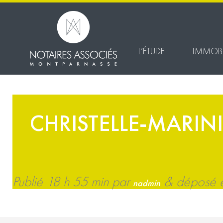
L’ÉTUDE
IMMOBI
CHRISTELLE-MARINI
Publié
18 h 55 min
par
&
déposé en
nadmin