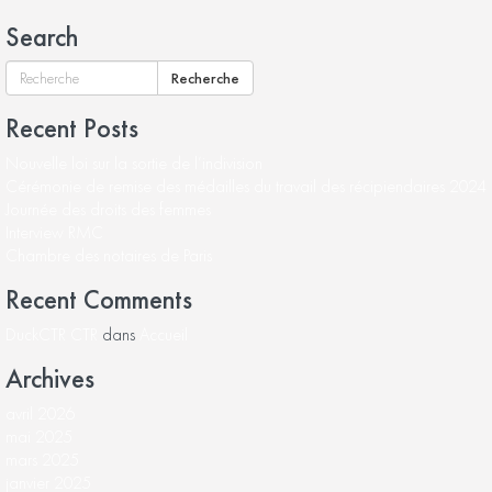
Search
Recherche
Recent Posts
Nouvelle loi sur la sortie de l’indivision
Cérémonie de remise des médailles du travail des récipiendaires 2024
Journée des droits des femmes
Interview RMC
Chambre des notaires de Paris
Recent Comments
DuckCTR CTR
dans
Accueil
Archives
avril 2026
mai 2025
mars 2025
janvier 2025