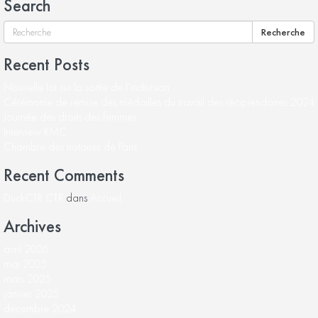
Search
Recherche
Recent Posts
Nouvelle loi sur la sortie de l’indivision
Cérémonie de remise des médailles du travail des récipiendaires 2024
Journée des droits des femmes
Interview RMC
Chambre des notaires de Paris
Recent Comments
DuckCTR CTR
dans
Accueil
Archives
avril 2026
mai 2025
mars 2025
janvier 2025
décembre 2024