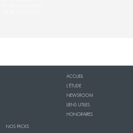
Flux des commentaires
Site de WordPress-FR
Nos Packs
VISIO
Contact
Mentions légales
ACCUEIL
L’ÉTUDE
NEWSROOM
LIENS UTILES
HONORAIRES
NOS PACKS