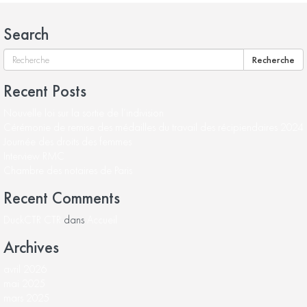
Search
Recherche
Recent Posts
Nouvelle loi sur la sortie de l’indivision
Cérémonie de remise des médailles du travail des récipiendaires 2024
Journée des droits des femmes
Interview RMC
Chambre des notaires de Paris
Recent Comments
DuckCTR CTR
dans
Accueil
Archives
avril 2026
mai 2025
mars 2025