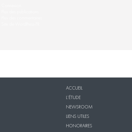
Connexion
Flux des publications
Flux des commentaires
Site de WordPress-FR
Nos Packs
VISIO
Contact
Mentions légales
ACCUEIL
L’ÉTUDE
NEWSROOM
LIENS UTILES
HONORAIRES