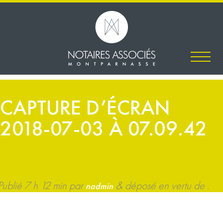
CAPTURE D’ÉCRAN
2018-07-03 À 07.09.42
Publié
7 h 12 min
par
&
déposé en vertu de .
nadmin