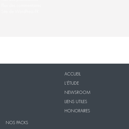
Flux des commentaires
Site de WordPress-FR
Nos Packs
VISIO
Contact
Mentions légales
ACCUEIL
L’ÉTUDE
NEWSROOM
LIENS UTILES
HONORAIRES
NOS PACKS