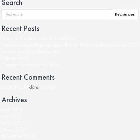
Search
Recherche
Recent Posts
Nouvelle loi sur la sortie de l’indivision
Cérémonie de remise des médailles du travail des récipiendaires 2024
Journée des droits des femmes
Interview RMC
Chambre des notaires de Paris
Recent Comments
DuckCTR CTR
dans
Accueil
Archives
avril 2026
mai 2025
mars 2025
janvier 2025
décembre 2024